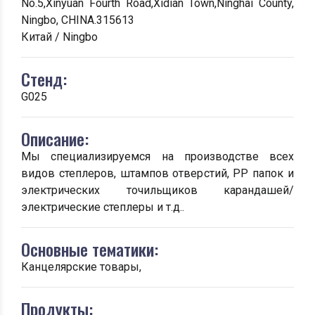
No.5,Xinyuan Fourth Road,Xidian Town,Ninghai County,
Ningbo, CHINA.315613
Китай / Ningbo
Стенд:
G025
Описание:
Мы специализируемся на производстве всех
видов степлеров, штампов отверстий, PP папок и
электрических точильщиков карандашей/
электрические степлеры и т.д..
Основные тематики:
Канцелярские товары,
Продукты: