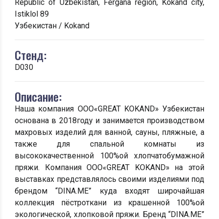
Republic of Uzbekistan, Fergana region, Kokand city,
Istiklol 89
Узбекистан / Kokand
Стенд:
D030
Описание:
Наша компания ООО«GREAT KOKAND» Узбекистан
основана в 2018году и занимается производством
махровых изделий для ванной, сауны, пляжные, а
также для спальной комнаты из
высококачественной 100%ой хлопчатобумажной
пряжи. Компания ООО«GREAT KOKAND» на этой
выставках представлялось своими изделиями под
брендом “DINA.ME” куда входят широчайшая
коллекция пёстроткани из крашенной 100%ой
экологической, хлопковой пряжи. Бренд “DINA.ME”